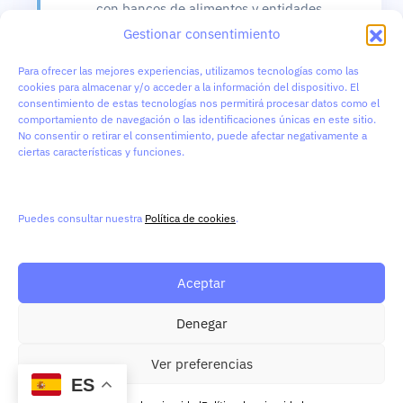
con bancos de alimentos y entidades
sociales verificadas para garantizar
Gestionar consentimiento
que cada producto tenga una
Para ofrecer las mejores experiencias, utilizamos tecnologías como las
segunda oportunidad.
cookies para almacenar y/o acceder a la información del dispositivo. El
consentimiento de estas tecnologías nos permitirá procesar datos como el
comportamiento de navegación o las identificaciones únicas en este sitio.
No consentir o retirar el consentimiento, puede afectar negativamente a
Solo tienes que publicar
ciertas características y funciones.
Se notifica las entidades
cercanas cuando hay una
donación disponible. Un
Puedes consultar nuestra
Política de cookies
.
clic y coordinamos todo.
Aceptar
Denegar
Ver preferencias
SEGUNDA PRIORIDAD
ES